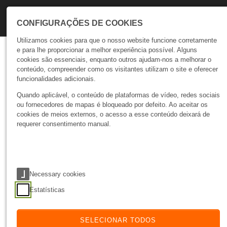
Skip to main navigation
Skip to main content
Skip to page footer
CONFIGURAÇÕES DE COOKIES
Utilizamos cookies para que o nosso website funcione corretamente
e para lhe proporcionar a melhor experiência possível. Alguns
Talks
cookies são essenciais, enquanto outros ajudam-nos a melhorar o
conteúdo, compreender como os visitantes utilizam o site e oferecer
funcionalidades adicionais.
Automatização de
Quando aplicável, o conteúdo de plataformas de vídeo, redes sociais
processos - menos erros,
ou fornecedores de mapas é bloqueado por defeito. Ao aceitar os
cookies de meios externos, o acesso a esse conteúdo deixará de
mais estabilidade e
requerer consentimento manual.
fiabilidade
03 Dec 2025
TUTORIAL
Necessary cookies
Estatísticas
Automatizar o processo de deployment é mais
SELECIONAR TODOS
do que uma melhoria técnica - é um passo