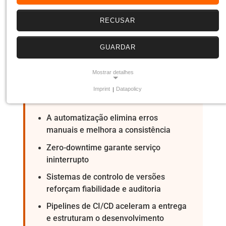
estratégico para entregar soluções digitais mais
RECUSAR
rápidas, seguras e fiáveis. Descobre como
pipelines padronizados reduzem erros,
aumentam a estabilidade e criam uma base
GUARDAR
sustentável para desenvolvimento contínuo.
Mostrar detalhes
Imprint
|
Datapolicy
NECESSARY COOKIES
KEY INSIGHTS
Os cookies necessários garantem a funcionalidade central, a
A automatização elimina erros
segurança e a acessibilidade do website. Sem eles, o site não
pode funcionar corretamente.
manuais e melhora a consistência
Zero-downtime garante serviço
Frontend Session
ininterrupto
Name:
fe_typo_user
Sistemas de controlo de versões
reforçam fiabilidade e auditoria
Provider:
Yobi365
Pipelines de CI/CD aceleram a entrega
Purpose:
e estruturam o desenvolvimento
Preserva os dados da sessão.