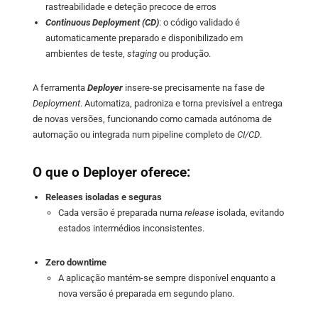
rastreabilidade e deteção precoce de erros
Continuous Deployment (CD)
: o código validado é
Name:
_ga
automaticamente preparado e disponibilizado em
ambientes de teste,
staging
ou produção.
Provider:
Google LLC
A ferramenta
Deployer
insere-se precisamente na fase de
Purpose:
Deployment
. Automatiza, padroniza e torna previsível a entrega
Análise estatística de visitas (Google)
de novas versões, funcionando como camada autónoma de
Cookie duration:
automação ou integrada num pipeline completo de
CI/CD
.
2 years
O que o Deployer oferece:
Releases isoladas e seguras
Cada versão é preparada numa
release
isolada, evitando
estados intermédios inconsistentes.
Zero downtime
A aplicação mantém-se sempre disponível enquanto a
nova versão é preparada em segundo plano.