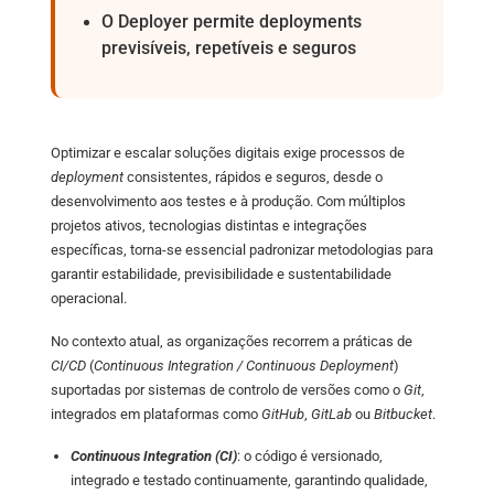
O Deployer permite deployments
Cookie duration:
previsíveis, repetíveis e seguros
Sessão
Cookie Consent
Name:
Optimizar e escalar soluções digitais exige processos de
cookie_consent
deployment
consistentes, rápidos e seguros, desde o
Purpose:
desenvolvimento aos testes e à produção. Com múltiplos
Este cookie armazena as opções de consentimento selecionadas pelo
projetos ativos, tecnologias distintas e integrações
utilizador.
específicas, torna-se essencial padronizar metodologias para
Cookie duration:
garantir estabilidade, previsibilidade e sustentabilidade
1 year
operacional.
No contexto atual, as organizações recorrem a práticas de
ESTATÍSTICAS
CI/CD
(
Continuous Integration / Continuous Deployment
)
Os cookies de estatística ajudam-nos a compreender como os
suportadas por sistemas de controlo de versões como o
Git
,
visitantes interagem com o website, recolhendo e reportando
integrados em plataformas como
GitHub
,
GitLab
ou
Bitbucket
.
informação de forma anónima. Isto permite-nos melhorar
continuamente o conteúdo e a experiência do utilizador.
Continuous Integration (CI)
: o código é versionado,
integrado e testado continuamente, garantindo qualidade,
Google Analytics