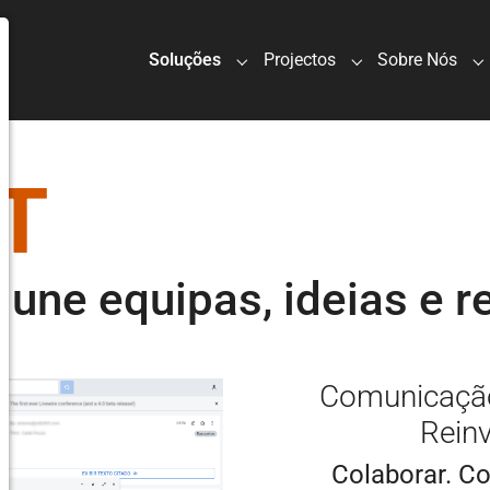
Soluções
Projectos
Sobre Nós
Submenu for "Soluções"
Submenu for "Pro
S
T
 une equipas, ideias e r
Comunicação
Rein
Colaborar. Co