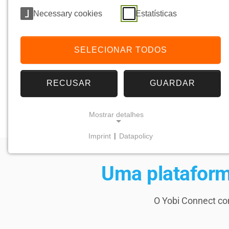
Necessary cookies
Estatísticas
SELECIONAR TODOS
RECUSAR
GUARDAR
Mostrar detalhes
Imprint
|
Datapolicy
NECESSARY COOKIES
Os cookies necessários garantem a
Uma plataform
funcionalidade central, a segurança e a
acessibilidade do website. Sem eles, o site não
pode funcionar corretamente.
O Yobi Connect co
Frontend Session