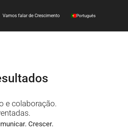
Vamos falar de Crescimento
Português
jectos"
ubmenu for "Sobre Nós"
English
Português
Español
Français
esultados
 e colaboração.
ventadas.
municar. Crescer.