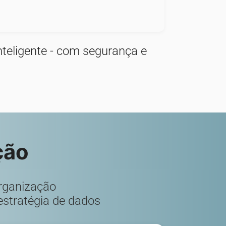
teligente - com segurança e
ção
rganização
estratégia de dados