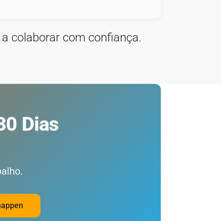
 a colaborar com confiança.
30 Dias
alho.
happen