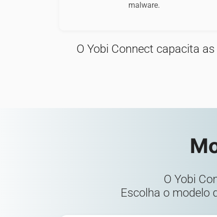
malware.
Provider:
Google LLC
Purpose:
O Yobi Connect capacita as
Análise estatística de visitas
(Google)
Cookie
duration:
2 years
Mo
O Yobi Co
Escolha o modelo q