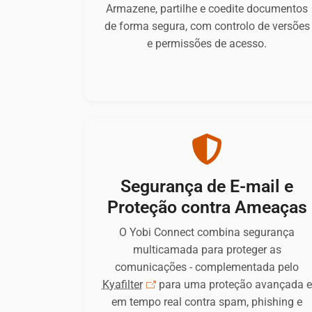
Armazene, partilhe e coedite documentos
pelo utilizador.
de forma segura, com controlo de versões
Cookie
e permissões de acesso.
duration:
1 year
ESTATÍSTICAS
Os cookies de estatística ajudam-nos a
compreender como os visitantes interagem com o
website, recolhendo e reportando informação de
Segurança de E-mail e
forma anónima. Isto permite-nos melhorar
Proteção contra Ameaças
continuamente o conteúdo e a experiência do
utilizador.
O Yobi Connect combina segurança
multicamada para proteger as
Google Analytics
comunicações - complementada pelo
Kyafilter
para uma proteção avançada e
Name:
em tempo real contra spam, phishing e
_ga