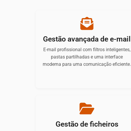
Name:
fe_typo_user
Provider:
Yobi365
Gestão avançada de e-mail
Purpose:
Preserva os dados da sessão.
E-mail profissional com filtros inteligentes,
pastas partilhadas e uma interface
Cookie
moderna para uma comunicação eficiente
duration:
Sessão
Cookie Consent
Name:
cookie_consent
Purpose:
Gestão de ficheiros
Este cookie armazena as opções
de consentimento selecionadas