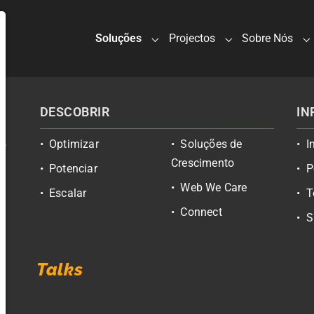
(current)
Soluções
Projectos
Sobre Nós
Submenu for "Soluções"
Submenu for "Pro
S
DESCOBRIR
IN
Optimizar
Soluções de
I
do
Crescimento
Potenciar
P
Web We Care
Escalar
T
Connect
S
Talks