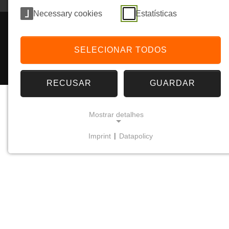
Necessary cookies
Estatísticas
SELECIONAR TODOS
RECUSAR
GUARDAR
Mostrar detalhes
Imprint
|
Datapolicy
NECESSARY COOKIES
Os cookies necessários garantem a
funcionalidade central, a segurança e a
acessibilidade do website. Sem eles, o site não
pode funcionar corretamente.
Frontend Session