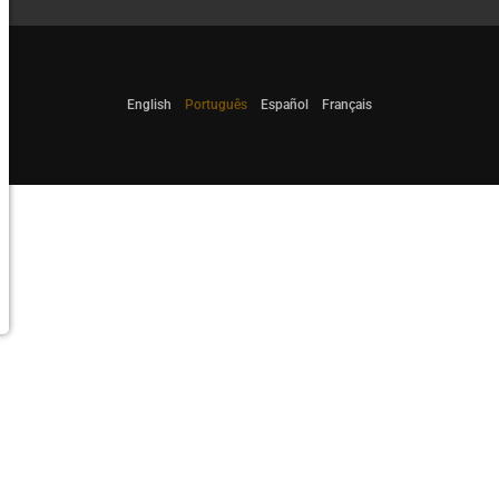
English
Português
Español
Français