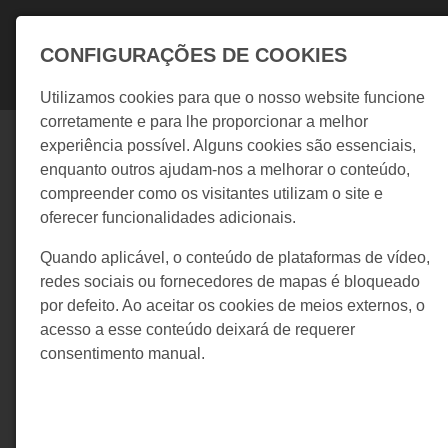
Skip to main navigation
Skip to main content
Skip to page footer
CONFIGURAÇÕES DE COOKIES
Utilizamos cookies para que o nosso website funcione
corretamente e para lhe proporcionar a melhor
experiência possível. Alguns cookies são essenciais,
enquanto outros ajudam-nos a melhorar o conteúdo,
Potenciar a Presença Digital
compreender como os visitantes utilizam o site e
Soluções inteligentes para o crescimento 
oferecer funcionalidades adicionais.
seu negócio
Quando aplicável, o conteúdo de plataformas de vídeo,
Let's Talk Growth
redes sociais ou fornecedores de mapas é bloqueado
por defeito. Ao aceitar os cookies de meios externos, o
acesso a esse conteúdo deixará de requerer
Aldeia da Nora, Caixa Postal Nº 140N
consentimento manual.
8375-057 São Bartolomeu de Messines
Portugal