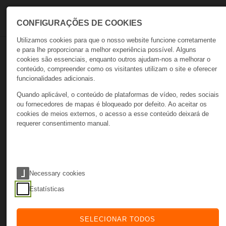
Skip to main navigation
Skip to main content
Skip to page footer
CONFIGURAÇÕES DE COOKIES
Utilizamos cookies para que o nosso website funcione corretamente
e para lhe proporcionar a melhor experiência possível. Alguns
cookies são essenciais, enquanto outros ajudam-nos a melhorar o
Optimizar
conteúdo, compreender como os visitantes utilizam o site e oferecer
funcionalidades adicionais.
Quando aplicável, o conteúdo de plataformas de vídeo, redes sociais
ou fornecedores de mapas é bloqueado por defeito. Ao aceitar os
cookies de meios externos, o acesso a esse conteúdo deixará de
A Optimização é a base do crescimento.
requerer consentimento manual.
Ajudamos as organizações a redesenhar e a automatizar fluxos
de trabalho para reduzir custos, aumentar a produtividade e
transformar dados em informação útil.
Necessary cookies
Através de sistemas inteligentes e estratégias orientadas pelos
dados, criamos estruturas que permitem à sua empresa operar
Estatísticas
de forma mais rápida, mais eficiente e mais inteligente.
Vamos falar sobre crescimento
SELECIONAR TODOS