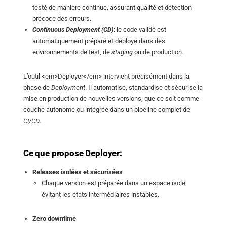
utilisateur.
testé de manière continue, assurant qualité et détection
précoce des erreurs.
Google Analytics
Continuous Deployment (CD)
: le code validé est
automatiquement préparé et déployé dans des
Name:
environnements de test, de
staging
ou de production.
_ga
Provider:
L’outil <em>Deployer</em> intervient précisément dans la
Google LLC
phase de
Deployment
. Il automatise, standardise et sécurise la
Purpose:
mise en production de nouvelles versions, que ce soit comme
Análise estatística de visitas (Google)
couche autonome ou intégrée dans un pipeline complet de
Cookie duration:
CI/CD
.
2 years
Ce que propose Deployer:
Releases isolées et sécurisées
Chaque version est préparée dans un espace isolé,
évitant les états intermédiaires instables.
Zero downtime