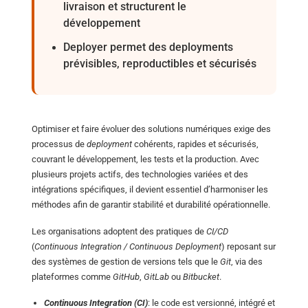
livraison et structurent le
Cookie duration:
Session
développement
Deployer permet des deployments
Consentement aux Cookies
prévisibles, reproductibles et sécurisés
Name:
cookie_consent
Provider:
Yobi365
Optimiser et faire évoluer des solutions numériques exige des
processus de
deployment
cohérents, rapides et sécurisés,
Purpose:
Ce cookie enregistre les options de consentement sélectionnées par
couvrant le développement, les tests et la production. Avec
l’utilisateur.
plusieurs projets actifs, des technologies variées et des
intégrations spécifiques, il devient essentiel d’harmoniser les
Cookie duration:
1 year
méthodes afin de garantir stabilité et durabilité opérationnelle.
Les organisations adoptent des pratiques de
CI/CD
(
Continuous Integration / Continuous Deployment
) reposant sur
STATISTIQUES
des systèmes de gestion de versions tels que le
Git
, via des
Les cookies statistiques nous aident à comprendre comment les
visiteurs interagissent avec le site web en collectant et en
plateformes comme
GitHub
,
GitLab
ou
Bitbucket
.
rapportant des informations de manière anonyme. Cela nous
permet d’améliorer continuellement le contenu et l’expérience
Continuous Integration (CI)
: le code est versionné, intégré et