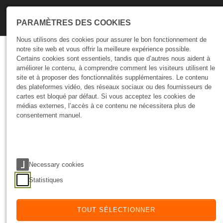
Skip to main navigation
Skip to main content
Skip to page footer
PARAMÈTRES DES COOKIES
Nous utilisons des cookies pour assurer le bon fonctionnement de
notre site web et vous offrir la meilleure expérience possible.
Talks
Certains cookies sont essentiels, tandis que d’autres nous aident à
améliorer le contenu, à comprendre comment les visiteurs utilisent le
site et à proposer des fonctionnalités supplémentaires. Le contenu
Automatisation des
des plateformes vidéo, des réseaux sociaux ou des fournisseurs de
processus - moins
cartes est bloqué par défaut. Si vous acceptez les cookies de
médias externes, l’accès à ce contenu ne nécessitera plus de
d’erreurs, plus de stabilité
consentement manuel.
et de fiabilité
03 Dec 2025
TUTORIEL
Necessary cookies
Statistiques
Automatiser le processus de deployment n’est
TOUT SÉLECTIONNER
pas seulement une amélioration technique —