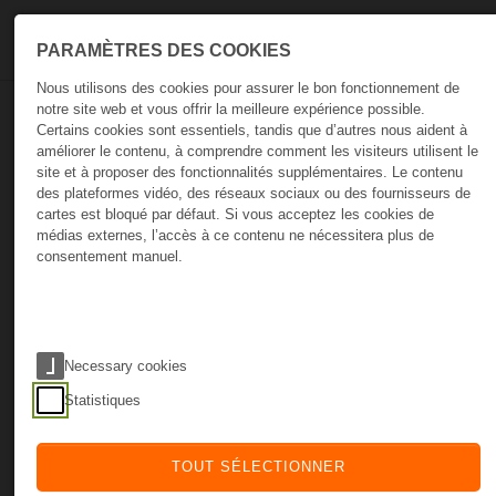
Skip to main navigation
Skip to main content
Skip to page footer
PARAMÈTRES DES COOKIES
Nous utilisons des cookies pour assurer le bon fonctionnement de
notre site web et vous offrir la meilleure expérience possible.
Certains cookies sont essentiels, tandis que d’autres nous aident à
Yobi365
améliorer le contenu, à comprendre comment les visiteurs utilisent le
site et à proposer des fonctionnalités supplémentaires. Le contenu
des plateformes vidéo, des réseaux sociaux ou des fournisseurs de
cartes est bloqué par défaut. Si vous acceptez les cookies de
Ne devinez plus. Commencez à
médias externes, l’accès à ce contenu ne nécessitera plus de
consentement manuel.
grandir.
Necessary cookies
Statistiques
TOUT SÉLECTIONNER