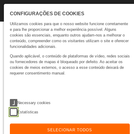
Skip to main navigation
Skip to main content
Skip to page footer
CONFIGURAÇÕES DE COOKIES
Utilizamos cookies para que o nosso website funcione corretamente
e para lhe proporcionar a melhor experiência possível. Alguns
Talks
cookies são essenciais, enquanto outros ajudam-nos a melhorar o
conteúdo, compreender como os visitantes utilizam o site e oferecer
Negócios
funcionalidades adicionais.
Quando aplicável, o conteúdo de plataformas de vídeo, redes sociais
09 Dec 25
ÚLTIMA ATUALIZAÇÃO
ou fornecedores de mapas é bloqueado por defeito. Ao aceitar os
cookies de meios externos, o acesso a esse conteúdo deixará de
requerer consentimento manual.
Necessary cookies
Estatísticas
O que é a Google Search Console e porque é
fundamental para o SEO
SELECIONAR TODOS