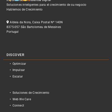
Name:
Soluciones inteligentes para el crecimiento de su negocio
_ga
Hablemos de Crecimiento
Provider:
Google LLC
Aldeia da Nora, Caixa Postal Nº 140N
Purpose:
8375-057 São Bartolomeu de Messines
Análise estatística de visitas (Google)
Portugal
Cookie duration:
2 years
DISCOVER
Optimizar
Impulsar
Escalar
Soluciones de Crecimiento
Web We Care
Connect