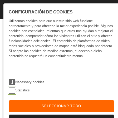
Skip to main navigation
Skip to main content
Skip to page footer
CONFIGURACIÓN DE COOKIES
Utilizamos cookies para que nuestro sitio web funcione
correctamente y para ofrecerle la mejor experiencia posible. Algunas
Talks
cookies son esenciales, mientras que otras nos ayudan a mejorar el
contenido, comprender cómo los visitantes utilizan el sitio y ofrecer
Negocios
funcionalidades adicionales. El contenido de plataformas de vídeo,
redes sociales o proveedores de mapas está bloqueado por defecto.
Si acepta las cookies de medios externos, el acceso a dicho
24 Nov 25
ÚLTIMA ATUALIZAÇÃO
contenido no requerirá un consentimiento manual.
Necessary cookies
Moloni: Implementación profesional,
Statistics
formación especializada e integraciones
avanzadas con tiendas online
SELECCIONAR TODO
24 November 2025
|
Negocios
La gestión comercial moderna requiere sistemas fiables,