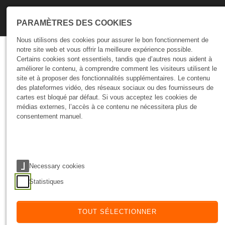
Skip to main navigation
Skip to main content
Skip to page footer
PARAMÈTRES DES COOKIES
Nous utilisons des cookies pour assurer le bon fonctionnement de
notre site web et vous offrir la meilleure expérience possible.
Talks
Certains cookies sont essentiels, tandis que d’autres nous aident à
améliorer le contenu, à comprendre comment les visiteurs utilisent le
site et à proposer des fonctionnalités supplémentaires. Le contenu
Audit et mise en œuvre des
des plateformes vidéo, des réseaux sociaux ou des fournisseurs de
règles de conformité au
cartes est bloqué par défaut. Si vous acceptez les cookies de
médias externes, l’accès à ce contenu ne nécessitera plus de
RGPD
consentement manuel.
22 Nov 2025
ENTREPRISES
Necessary cookies
Statistiques
L’audit et la mise en conformité avec le RGPD
sont aujourd’hui des éléments essentiels pour
TOUT SÉLECTIONNER
toute entreprise. Garantir la confidentialité, la