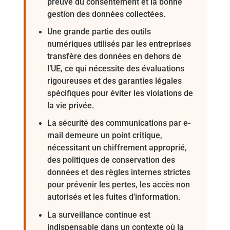
preuve du consentement et la bonne
Cookie duration:
gestion des données collectées.
Session
Une grande partie des outils
Consentement aux Cookies
numériques utilisés par les entreprises
transfère des données en dehors de
Name:
l’UE, ce qui nécessite des évaluations
cookie_consent
rigoureuses et des garanties légales
Provider:
spécifiques pour éviter les violations de
Yobi365
la vie privée.
Purpose:
Ce cookie enregistre les options de consentement sélectionnées par
La sécurité des communications par e-
l’utilisateur.
mail demeure un point critique,
Cookie duration:
nécessitant un chiffrement approprié,
1 year
des politiques de conservation des
données et des règles internes strictes
pour prévenir les pertes, les accès non
STATISTIQUES
Les cookies statistiques nous aident à comprendre comment les
autorisés et les fuites d’information.
visiteurs interagissent avec le site web en collectant et en
La surveillance continue est
rapportant des informations de manière anonyme. Cela nous
permet d’améliorer continuellement le contenu et l’expérience
indispensable dans un contexte où la