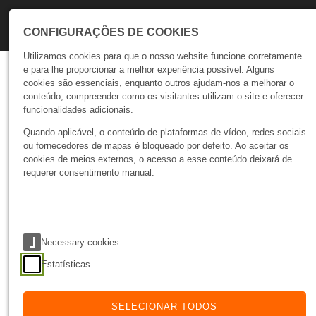
Skip to main navigation
Skip to main content
Skip to page footer
CONFIGURAÇÕES DE COOKIES
Utilizamos cookies para que o nosso website funcione corretamente
e para lhe proporcionar a melhor experiência possível. Alguns
Talks
cookies são essenciais, enquanto outros ajudam-nos a melhorar o
conteúdo, compreender como os visitantes utilizam o site e oferecer
Tecnologia
funcionalidades adicionais.
Quando aplicável, o conteúdo de plataformas de vídeo, redes sociais
09 Dec 25
ÚLTIMA ATUALIZAÇÃO
ou fornecedores de mapas é bloqueado por defeito. Ao aceitar os
cookies de meios externos, o acesso a esse conteúdo deixará de
requerer consentimento manual.
Necessary cookies
Estatísticas
O que é a Google Search Console e porque é
fundamental para o SEO
SELECIONAR TODOS